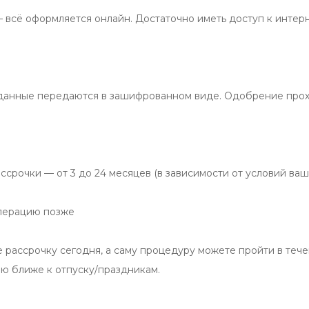
 всё оформляется онлайн. Достаточно иметь доступ к интерн
анные передаются в зашифрованном виде. Одобрение прохо
рочки — от 3 до 24 месяцев (в зависимости от условий ваше
перацию позже

рассрочку сегодня, а саму процедуру можете пройти в течени
ю ближе к отпуску/праздникам.
