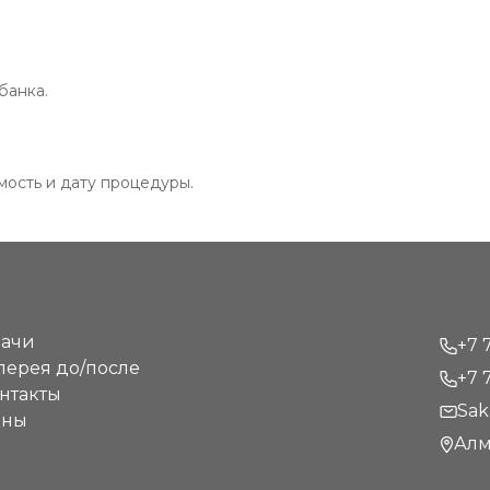
анка.

мость и дату процедуры.
ачи
+7 
лерея до/после
+7 
нтакты
Sak
ены
Алм