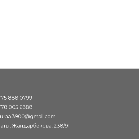
775 888 0799
778 005 6888
uraa.3900@gmail.com
аты, Жандарбекова, 238/91