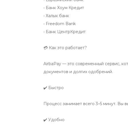
• Банк Хоум Кредит

• Халык банк

• Freedom Bank

• Банк ЦентрКредит

💳 Как это работает?

AirbaPay — это современный сервис, ко
документов и долгих одобрений.

✔️ Быстро

Процесс занимает всего 3–5 минут. Вы 
✔️ Удобно
