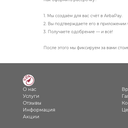
1. Мы создаём для вас счёт в AirbaPay.

2. Вы подтверждаете его в приложении б
3. Получаете одобрение — и всё!

После этого мы фиксируем за вами стои
О нас
Вр
Услуги
Га
Отзывы
Ко
Информация
Ц
Акции