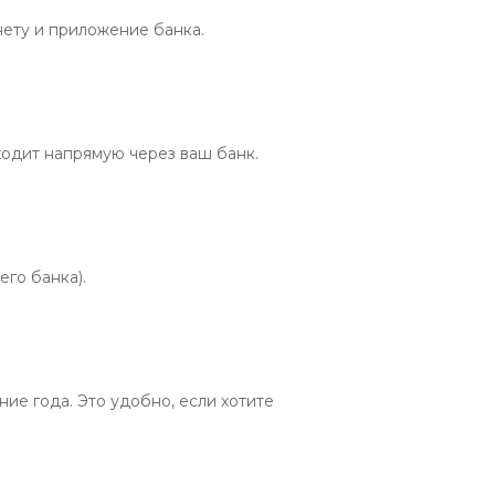
ету и приложение банка.

дит напрямую через ваш банк.

го банка).

е года. Это удобно, если хотите 