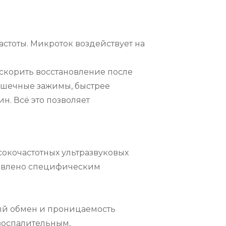
тоты. Микроток воздействует на 
скорить восстановление после 
ышечные зажимы, быстрее 
. Всё это позволяет 
окочастотных ультразвуковых 
овлено специфическим 
ый обмен и проницаемость 
оспалительным, 