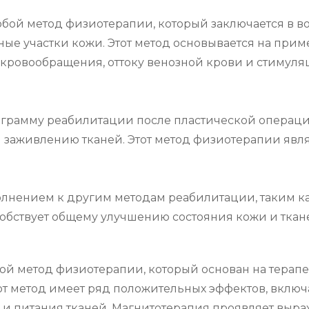
обой метод физиотерапии, который заключается в 
ые участки кожи. Этот метод основывается на прим
кровообращения, оттоку венозной крови и стимуля
грамму реабилитации после пластической операции в
 заживлению тканей. Этот метод физиотерапии явля
нением к другим методам реабилитации, таким как 
обствует общему улучшению состояния кожи и ткан
ой метод физиотерапии, который основан на терапе
от метод имеет ряд положительных эффектов, вклю
 и питания тканей. Магнитотерапия проявляет выр