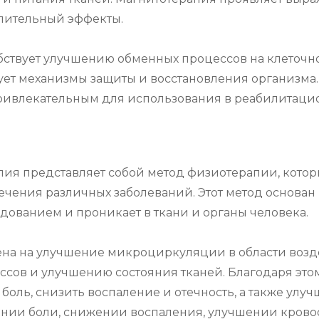
ительный эффекты.

бствует улучшению обменных процессов на клеточно
ет механизмы защиты и восстановления организма. 
привлекательным для использования в реабилитаци
апия представляет собой метод физиотерапии, котор
ечения различных заболеваний. Этот метод основан 
ованием и проникает в ткани и органы человека.

а на улучшение микроциркуляции в области воздей
сов и улучшению состояния тканей. Благодаря этом
 боль, снизить воспаление и отечность, а также улу
нии боли, снижении воспаления, улучшении кровоо