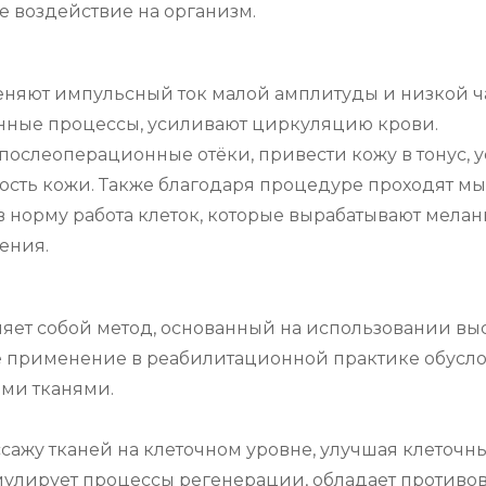
 воздействие на организм.
яют импульсный ток малой амплитуды и низкой час
нные процессы, усиливают циркуляцию крови.

послеоперационные отёки, привести кожу в тонус, у
ость кожи. Также благодаря процедуре проходят м
 норму работа клеток, которые вырабатывают меланин
ения.
яет собой метод, основанный на использовании выс
Её применение в реабилитационной практике обусл
и тканями.

ссажу тканей на клеточном уровне, улучшая клеточн
мулирует процессы регенерации, обладает противов