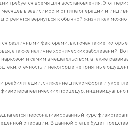
и требуется время для восстановления. Этот перио
 месяцев в зависимости от типа операции и индив
ы стремятся вернуться к обычной жизни как можно 
ся различными факторами, включая такие, которые 
овья, а также наличие хронических заболеваний. Во
 наркозом и самим вмешательством, а также развив
одтеки, отечность и некоторые неприятные ощущени
 реабилитации, снижение дискомфорта и укреплен
физиотерапевтических процедур, индивидуально п
длагается персонализированный курс физиотерапии
еденной операции. В данной статье будет представ