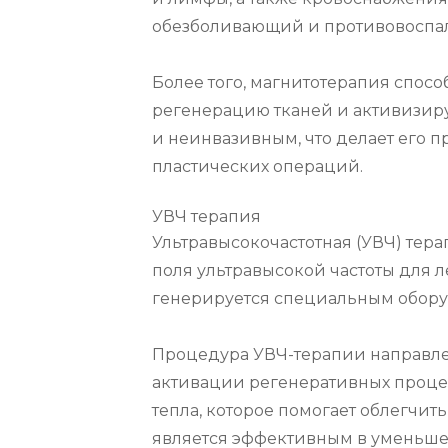
обезболивающий и противовоспал
Более того, магнитотерапия спосо
регенерацию тканей и активизиру
и неинвазивным, что делает его 
пластических операций.
УВЧ терапия
Ультравысокочастотная (УВЧ) тер
поля ультравысокой частоты для л
генерируется специальным оборуд
Процедура УВЧ-терапии направлен
активации регенеративных процес
тепла, которое помогает облегчить
является эффективным в уменьше